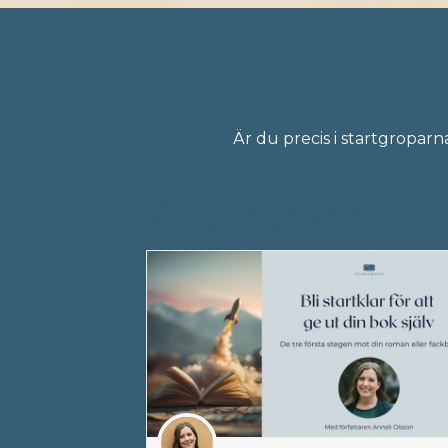
Är du precis i startgroparn
Alla kurser