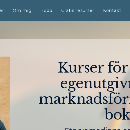
er
Om mig
Podd
Gratis resurser
Kontakt
Kurser för
egenutgiv
marknadsföri
bo