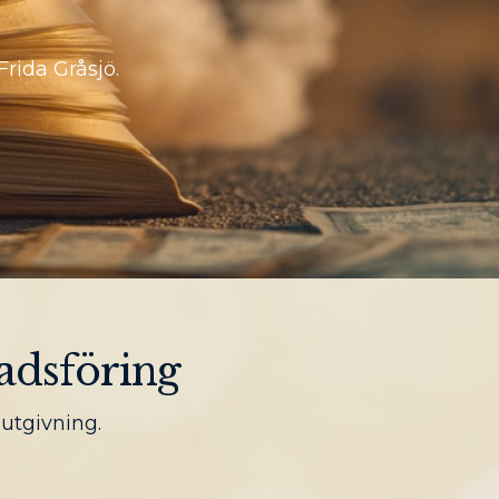
Frida Gråsjö.
adsföring
utgivning.