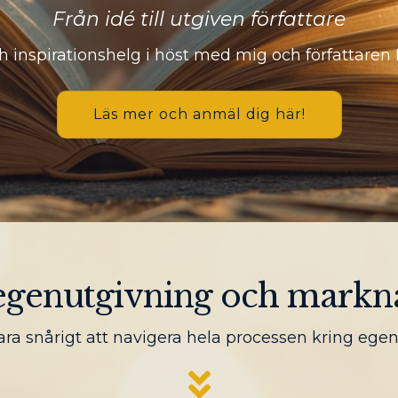
Från idé till utgiven författare
h inspirationshelg i höst med mig och författaren 
Läs mer och anmäl dig här!
 egenutgivning och markn
ara snårigt att navigera hela processen kring egen