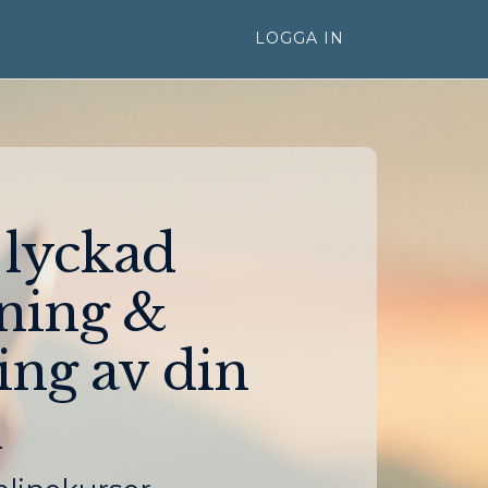
LOGGA IN
 lyckad
ning &
ng av din
k