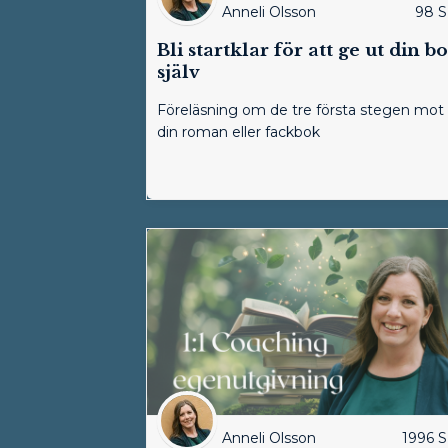
Anneli Olsson
98
S
Bli startklar för att ge ut din b
själv
Föreläsning om de tre första stegen mot
din roman eller fackbok
Anneli Olsson
1996
S