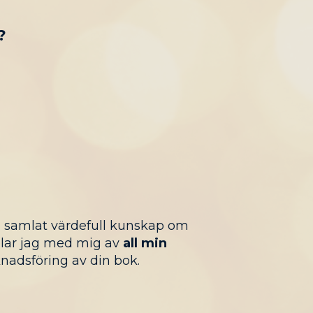
?
n samlat värdefull kunskap om
elar jag med mig av
all min
nadsföring av din bok.