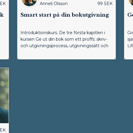
EK
Anneli Olsson
99
SEK
ok
Smart start på din bokutgivning
Ge
Introduktionskurs. De tre första kapitlen i
Gr
kursen Ge ut din bok som ett proffs: skriv-
sj
och utgivningsprocess, utgivningssätt och
Li
vilka att a ...
gö
EK