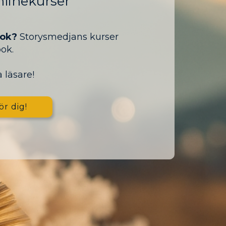
linekurser
bok?
Storysmedjans kurser
bok.
 läsare!
ör dig!